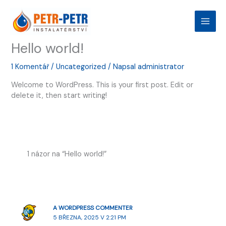
Přeskočit
na
obsah
Hello world!
1 Komentář
/
Uncategorized
/ Napsal
administrator
Welcome to WordPress. This is your first post. Edit or
delete it, then start writing!
1 názor na “Hello world!”
A WORDPRESS COMMENTER
5 BŘEZNA, 2025 V 2:21 PM